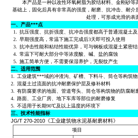
本产品是一种以改性环氧树脂为胶结材料、金刚砂等
基础上，固化后具有非常高的强度，耐磨、抗冲击、耐介
处理，可形成光滑的表
一、产品***点
1.
抗压强度、抗折强度、抗冲击强度都高于普通混凝土及
2.
早期强度高，常温下施工完成后
3
天即可投入使用
3.
抗冲击性能和粘结性能优异，可与钢板或混凝土紧密结
4.
常温下可耐大部分中等浓度酸、碱、盐的腐蚀
5.
施工简单方便，不需要保湿养护，无裂纹产生
二、适用范围
1.
工业建筑***域的冲渣沟、矿槽、下料斗、筒仓等构筑
2.
混凝土过流面的抗冲耐磨保护层及修补材料
3.
有防腐要求的地面、管道弯头、筒仓等构筑物的防腐耐
4.
路面、工业厂房、地下车库等部位的耐磨修复
5.
不适用于长期
90
℃
及以上温度的环境下
三、技术性能指标
JG/T 270-2010
《工业建筑物水泥基耐磨材料》
项目