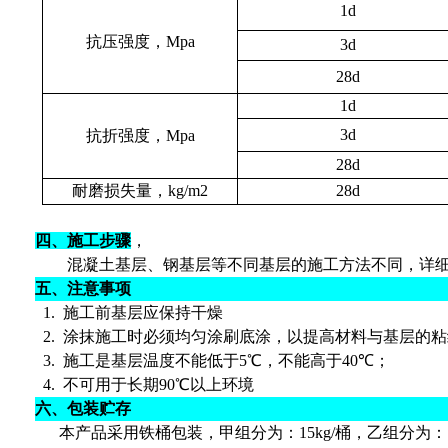
1d
抗压强度，
Mpa
3d
28d
1d
3d
抗折强度，
Mpa
28d
耐磨损失量，
kg/m
2
28d
四、施工步骤
，
混凝土基层、钢基层等不同基层的施工方法不同，详
五、注意事项
1.
施工前基层应保持干燥
2.
涂抹施工时必须均匀涂刷底涂，以提高材料与基层的粘
3.
施工是基层温度不能低于
5
℃
，不能高于
40
℃
；
4.
不可用于长期
90
℃
以上环境
六、包装贮存
本产品采用铁桶包装，甲组分为：
15kg
/
桶，乙组分为：